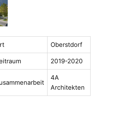
rt
Oberstdorf
eitraum
2019-2020
4A
usammenarbeit
Architekten