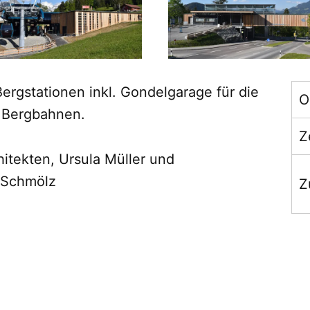
Bergstationen inkl. Gondelgarage für die
O
r Bergbahnen.
Z
itekten, Ursula Müller und
a Schmölz
Z